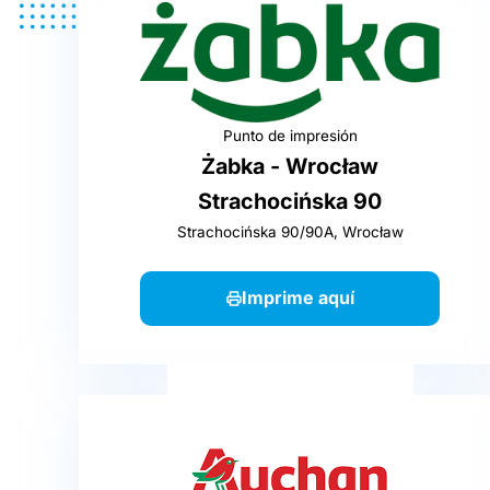
Punto de impresión
Żabka - Wrocław
Strachocińska 90
Strachocińska 90/90A, Wrocław
Imprime aquí