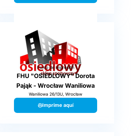
Punto de impresión
FHU "OSIEDLOWY" Dorota
Pająk - Wrocław Waniliowa
Waniliowa 26/13U, Wrocław
Imprime aquí