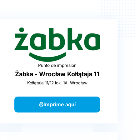
Punto de impresión
Żabka - Wrocław Kołłątaja 11
Kołłątaja 11/12 lok. 1A, Wrocław
Imprime aquí