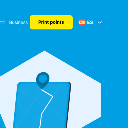
Print points
nt?
Business
ES