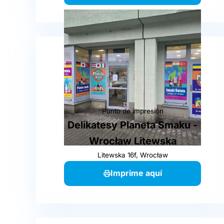
Punto de impresión
Delikatesy Planeta Smaku -
Wrocław Litewska
Litewska 16f, Wrocław
Imprime aquí