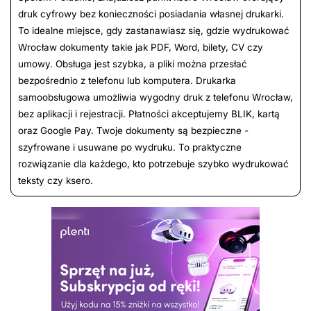
druk cyfrowy bez konieczności posiadania własnej drukarki.
To idealne miejsce, gdy zastanawiasz się, gdzie wydrukować
Wrocław dokumenty takie jak PDF, Word, bilety, CV czy
umowy. Obsługa jest szybka, a pliki można przesłać
bezpośrednio z telefonu lub komputera. Drukarka
samoobsługowa umożliwia wygodny druk z telefonu Wrocław,
bez aplikacji i rejestracji. Płatności akceptujemy BLIK, kartą
oraz Google Pay. Twoje dokumenty są bezpieczne -
szyfrowane i usuwane po wydruku. To praktyczne
rozwiązanie dla każdego, kto potrzebuje szybko wydrukować
teksty czy ksero.