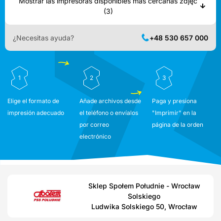
Mostrar las impresoras disponibles más cercanas zdjęć
(3)
¿Necesitas ayuda?
+48 530 657 000
1
2
3
Elige el formato de
Añade archivos desde
Paga y presiona
impresión adecuado
el teléfono o envíalos
"Imprimir" en la
por correo
página de la orden
electrónico
Sklep Społem Południe - Wrocław
Solskiego
Ludwika Solskiego 50, Wrocław