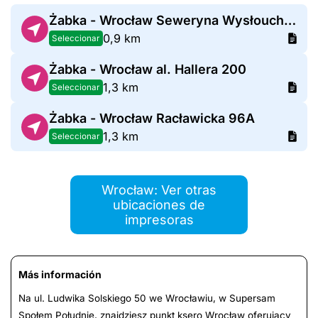
Żabka - Wrocław Seweryna Wysłoucha 1
0,9 km
Seleccionar
Żabka - Wrocław al. Hallera 200
1,3 km
Seleccionar
Żabka - Wrocław Racławicka 96A
1,3 km
Seleccionar
Wrocław: Ver otras
ubicaciones de
impresoras
Más información
Na ul. Ludwika Solskiego 50 we Wrocławiu, w Supersam
Społem Południe, znajdziesz punkt ksero Wrocław oferujący