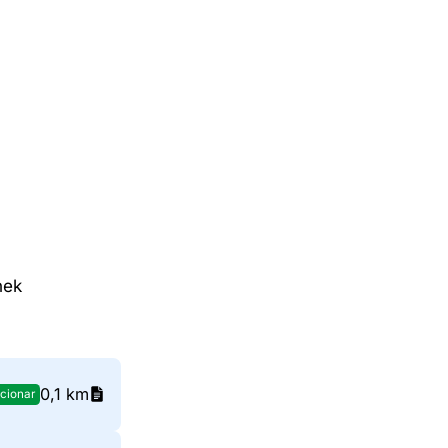
nek
0,1 km
cionar