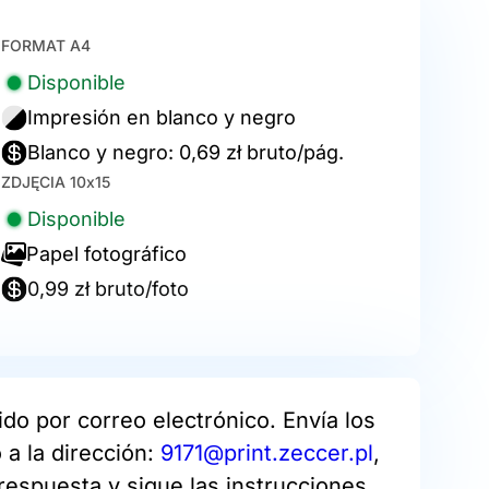
FORMAT A4
Disponible
Impresión en blanco y negro
Blanco y negro: 0,69 zł bruto/pág.
ZDJĘCIA 10x15
Disponible
Papel fotográfico
0,99 zł bruto/foto
do por correo electrónico. Envía los
a la dirección:
9171@print.zeccer.pl
,
respuesta y sigue las instrucciones.