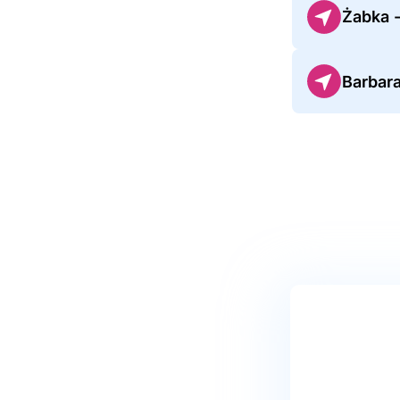
Żabka -
Barbar