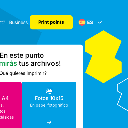
Print points
nt?
Business
ES
En este punto
mirás
tus archivos!
Qué quieres imprimir?
o A4
Fotos 10x15
s,
En papel fotográfico
os,
clásicas