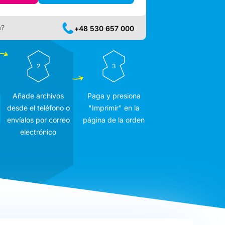
a?
+48 530 657 000
2
3
Añade archivos
Paga y presiona
desde el teléfono o
"Imprimir" en la
envíalos por correo
página de la orden
electrónico