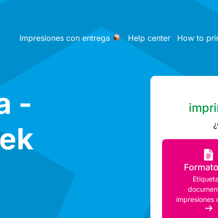
Impresiones con entrega
Help center
How to pri
a -
impri
¿
ek
Format
Etiqueta
document
impresiones 