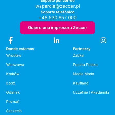
Soporte por correo
wsparcie@zeccer.pl
Soporte telefónico
+48 530 657 000
Quiero una impresora Zeccer
Dónde estamos
Partnerzy
Wrocław
Żabka
Warszawa
Poczta Polska
Kraków
Media Markt
Łódź
Kaufland
Gdańsk
Uczelnie I Akademiki
Poznań
Szczecin