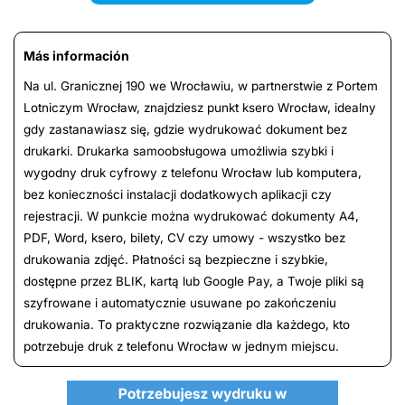
Más información
Na ul. Granicznej 190 we Wrocławiu, w partnerstwie z Portem
Lotniczym Wrocław, znajdziesz punkt ksero Wrocław, idealny
gdy zastanawiasz się, gdzie wydrukować dokument bez
drukarki. Drukarka samoobsługowa umożliwia szybki i
wygodny druk cyfrowy z telefonu Wrocław lub komputera,
bez konieczności instalacji dodatkowych aplikacji czy
rejestracji. W punkcie można wydrukować dokumenty A4,
PDF, Word, ksero, bilety, CV czy umowy - wszystko bez
drukowania zdjęć. Płatności są bezpieczne i szybkie,
dostępne przez BLIK, kartą lub Google Pay, a Twoje pliki są
szyfrowane i automatycznie usuwane po zakończeniu
drukowania. To praktyczne rozwiązanie dla każdego, kto
potrzebuje druk z telefonu Wrocław w jednym miejscu.