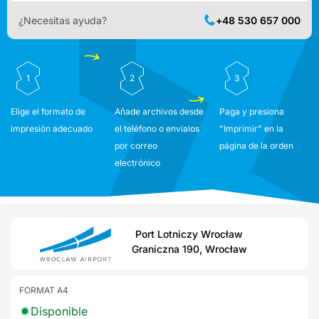
¿Necesitas ayuda?
+48 530 657 000
1
2
3
Elige el formato de
Añade archivos desde
Paga y presiona
impresión adecuado
el teléfono o envíalos
"Imprimir" en la
por correo
página de la orden
electrónico
Port Lotniczy Wrocław
Graniczna 190, Wrocław
FORMAT A4
Disponible