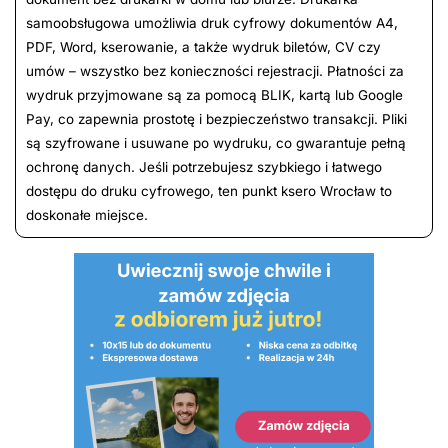
samoobsługowa umożliwia druk cyfrowy dokumentów A4,
PDF, Word, kserowanie, a także wydruk biletów, CV czy
umów – wszystko bez konieczności rejestracji. Płatności za
wydruk przyjmowane są za pomocą BLIK, kartą lub Google
Pay, co zapewnia prostotę i bezpieczeństwo transakcji. Pliki
są szyfrowane i usuwane po wydruku, co gwarantuje pełną
ochronę danych. Jeśli potrzebujesz szybkiego i łatwego
dostępu do druku cyfrowego, ten punkt ksero Wrocław to
doskonałe miejsce.