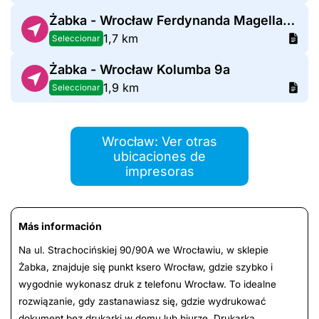
Żabka - Wrocław Ferdynanda Magellana 14a
1,7 km
Seleccionar
Żabka - Wrocław Kolumba 9a
1,9 km
Seleccionar
Wrocław: Ver otras
ubicaciones de
impresoras
Más información
Na ul. Strachocińskiej 90/90A we Wrocławiu, w sklepie
Żabka, znajduje się punkt ksero Wrocław, gdzie szybko i
wygodnie wykonasz druk z telefonu Wrocław. To idealne
rozwiązanie, gdy zastanawiasz się, gdzie wydrukować
dokument bez drukarki w domu lub biurze. Drukarka