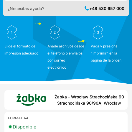
¿Necesitas ayuda?
+48 530 657 000
1
2
3
Elige el formato de
Añade archivos desde
Paga y presiona
impresión adecuado
el teléfono o envíalos
"Imprimir" en la
por correo
página de la orden
electrónico
Żabka - Wrocław Strachocińska 90
Strachocińska 90/90A, Wrocław
FORMAT A4
Disponible