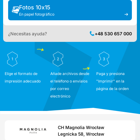
Fotos 10x15
En papel fotográfico
¿Necesitas ayuda?
+48 530 657 000
1
2
3
Elige el formato de
Añade archivos desde
Paga y presiona
impresión adecuado
el teléfono o envíalos
"Imprimir" en la
por correo
página de la orden
electrónico
CH Magnolia Wrocław
Legnicka 58, Wrocław