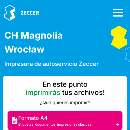
CH Magnolia
Wrocław
Impresora de autoservicio Zeccer
En este punto
imprimirás
tus archivos!
¿Qué quieres imprimir?
Formato A4
Etiquetas, documentos, impresiones clásicas