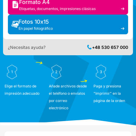
Formato A4
Etiquetas, documentos, impresiones clásicas
Fotos 10x15
En papel fotográfico
¿Necesitas ayuda?
+48 530 657 000
1
2
3
Elige el formato de
Añade archivos desde
Paga y presiona
impresión adecuado
el teléfono o envíalos
"Imprimir" en la
por correo
página de la orden
electrónico