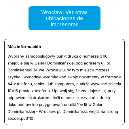
Wrocław: Ver otras
ubicaciones de
impresoras
Más información
Wybrany samoobsługowy punkt druku o numerze 3110
znajduje się w Galerii Dominikańskiej pod adresem ul. pl.
Dominikański 34 we Wrocławiu. W tym miejscu możesz
szybko i wygodnie wydrukować swoje dokumenty w formacie
A4 z telefonu, tabletu lub komputera, a także wywołać zdjęcia
10×15 prosto z telefonu. Upewnij się, że znajdujesz się przy
odpowiedniej drukarce. Jeśli chcesz skorzystać z druku
dokumentów lub przygotować odbitki 10×15 w Galerii
Dominikańskiej - Wrocław, pl. Dominikański, wejdź na stronę
zeccer.pl/3110.