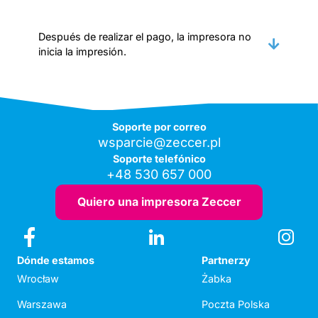
Después de realizar el pago, la impresora no
inicia la impresión.
Soporte por correo
wsparcie@zeccer.pl
Soporte telefónico
+48 530 657 000
Quiero una impresora Zeccer
Dónde estamos
Partnerzy
Wrocław
Żabka
Warszawa
Poczta Polska