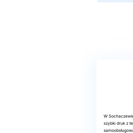
W Sochaczewie, 
szybki druk z 
samoobsługowa