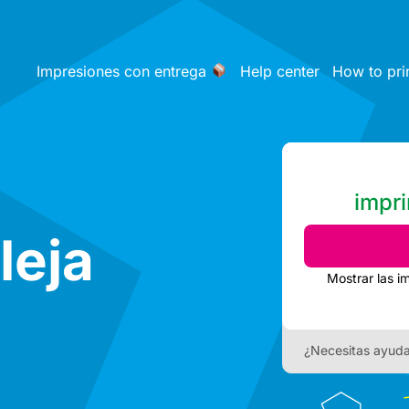
Impresiones con entrega
Help center
How to pri
impri
leja
Mostrar las i
¿Necesitas ayud