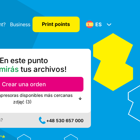
Print points
nt?
Business
ES
En este punto
mirás
tus archivos!
Crear una orden
mpresoras disponibles más cercanas
zdjęć (3)
a?
+48 530 657 000