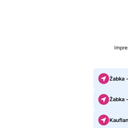
Impre
Żabka 
Żabka 
Kaufla