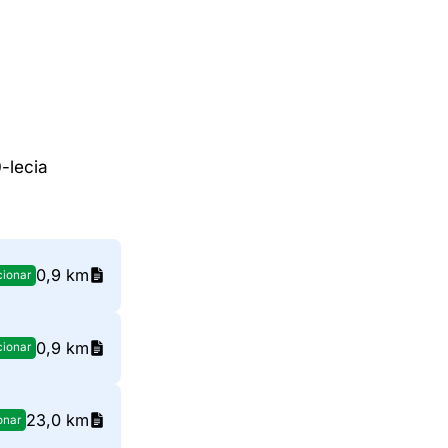
-lecia
0,9 km
cionar
0,9 km
cionar
23,0 km
onar