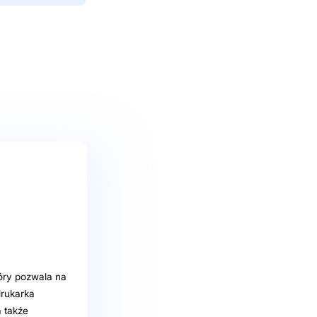
tóry pozwala na
drukarka
 także