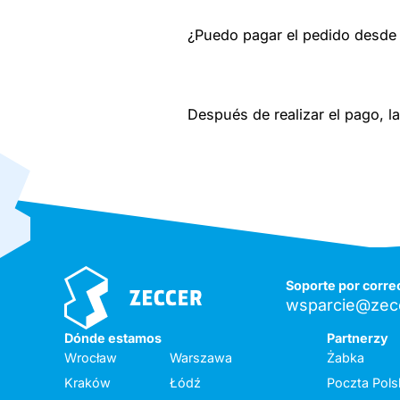
¿Puedo pagar el pedido desde c
Después de realizar el pago, la
Soporte por corre
wsparcie@zecc
Dónde estamos
Partnerzy
Wrocław
Warszawa
Żabka
Kraków
Łódź
Poczta Pols