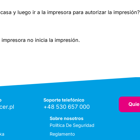
asa y luego ir a la impresora para autorizar la impresión?
 impresora no inicia la impresión.
o
Soporte telefónico
Quie
er.pl
+48 530 657 000
Sobre nosotros
Política De Seguridad
ka
Reglamento