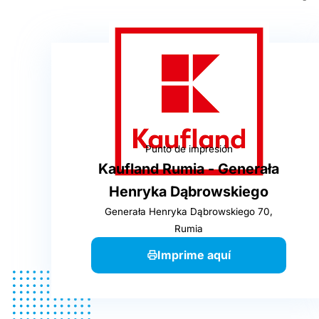
Punto de impresión
Kaufland Rumia - Generała
Henryka Dąbrowskiego
Generała Henryka Dąbrowskiego 70,
Rumia
Imprime aquí