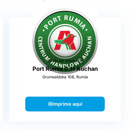
Punto de impresión
Port Rumia C.H Auchan
Grunwaldzka 108, Rumia
Imprime aquí