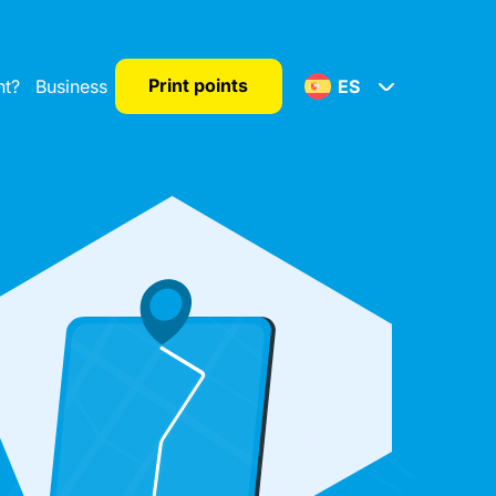
Print points
nt?
Business
ES