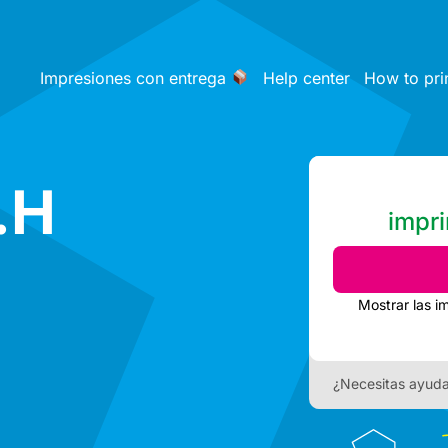
Impresiones con entrega
Help center
How to pri
.H
impri
Mostrar las i
¿Necesitas ayud