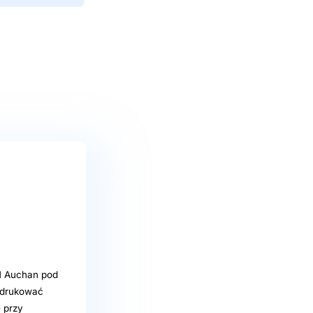
H Auchan pod
ydrukować
ę przy