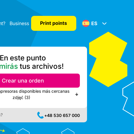
Print points
nt?
Business
ES
En este punto
mirás
tus archivos!
Crear una orden
mpresoras disponibles más cercanas
zdjęć (3)
a?
+48 530 657 000