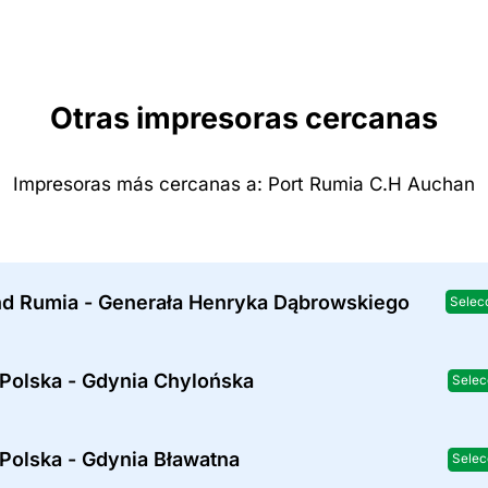
Otras impresoras cercanas
Impresoras más cercanas a: Port Rumia C.H Auchan
nd Rumia - Generała Henryka Dąbrowskiego
Selec
 Polska - Gdynia Chylońska
Selec
Polska - Gdynia Bławatna
Selec