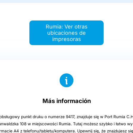
Rumia: Ver otras
ubicaciones de
impresoras
Más información
sługowy punkt druku o numerze 9417, znajduje się w Port Rumia C.
unwaldzka 108 w miejscowości Rumia. Tutaj możesz szybko i łatwo w
ormacie A4 z telefonu/tabletu/komputera. Upewnij się, że znajdujesz si