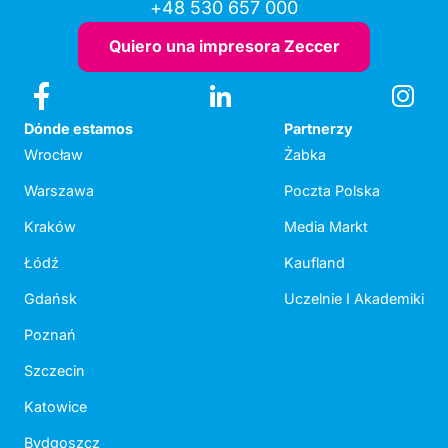
+48 530 657 000
Quiero una impresora Zeccer
Dónde estamos
Partnerzy
Wrocław
Żabka
Warszawa
Poczta Polska
Kraków
Media Markt
Łódź
Kaufland
Gdańsk
Uczelnie I Akademiki
Poznań
Szczecin
Katowice
Bydgoszcz