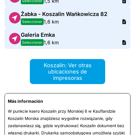
1,5 km
Seleccionar
Żabka - Koszalin Wańkowicza 82
1,6 km
Seleccionar
Galeria Emka
1,6 km
Seleccionar
Koszalin: Ver otras
ubicaciones de
impresoras
Más información
W punkcie ksero Koszalin przy Morskiej 6 w Kauflandzie
Koszalin Morska znajdziesz wygodne rozwiązanie, gdy
zastanawiasz się, gdzie wydrukować Koszalin dokument bez
własnej drukarki. Drukarka samoobsługowa umożliwia szybki