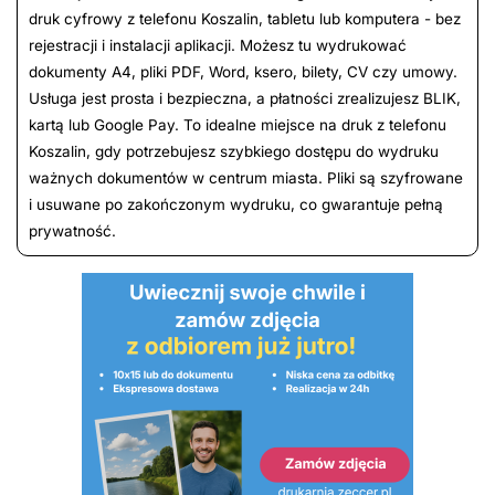
druk cyfrowy z telefonu Koszalin, tabletu lub komputera - bez
rejestracji i instalacji aplikacji. Możesz tu wydrukować
dokumenty A4, pliki PDF, Word, ksero, bilety, CV czy umowy.
Usługa jest prosta i bezpieczna, a płatności zrealizujesz BLIK,
kartą lub Google Pay. To idealne miejsce na druk z telefonu
Koszalin, gdy potrzebujesz szybkiego dostępu do wydruku
ważnych dokumentów w centrum miasta. Pliki są szyfrowane
i usuwane po zakończonym wydruku, co gwarantuje pełną
prywatność.