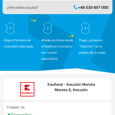
¿Necesitas ayuda?
+48 530 657 000
1
2
3
Elige el formato de
Añade archivos desde
Paga y presiona
impresión adecuado
el teléfono o envíalos
"Imprimir" en la
por correo
página de la orden
electrónico
Kaufland - Koszalin Morska
Morska 6, Koszalin
FORMAT A4
Disponible