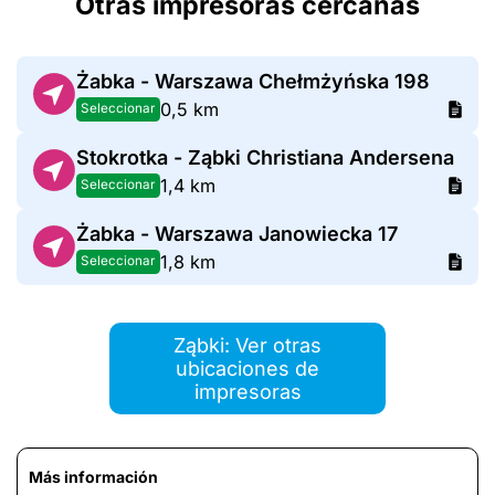
Otras impresoras cercanas
Żabka - Warszawa Chełmżyńska 198
0,5 km
Seleccionar
Stokrotka - Ząbki Christiana Andersena
1,4 km
Seleccionar
Żabka - Warszawa Janowiecka 17
1,8 km
Seleccionar
Ząbki: Ver otras
ubicaciones de
impresoras
Más información