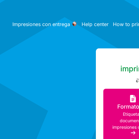
Impresiones con entrega
Help center
How to pri
impri
¿
Format
Etiqueta
document
impresiones 