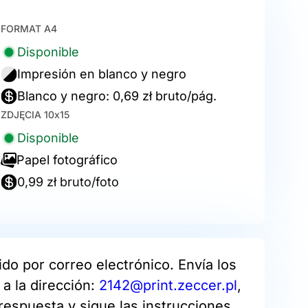
FORMAT A4
Disponible
Impresión en blanco y negro
Blanco y negro: 0,69 zł bruto/pág.
ZDJĘCIA 10x15
Disponible
Papel fotográfico
0,99 zł bruto/foto
do por correo electrónico. Envía los
a la dirección:
2142@print.zeccer.pl
,
respuesta y sigue las instrucciones.