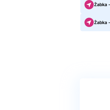
Żabka 
Żabka 