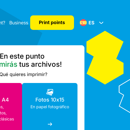
Print points
nt?
Business
ES
En este punto
mirás
tus archivos!
Qué quieres imprimir?
o A4
Fotos 10x15
s,
En papel fotográfico
os,
clásicas