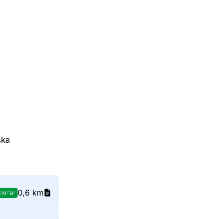
ska
0,6 km
cionar