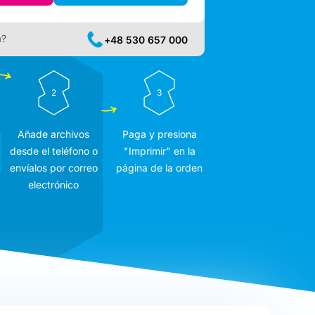
a?
+48 530 657 000
2
3
Añade archivos
Paga y presiona
desde el teléfono o
"Imprimir" en la
envíalos por correo
página de la orden
electrónico