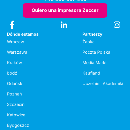
Quiero una impresora Zeccer
Dónde estamos
Partnerzy
Wrocław
Żabka
Warszawa
Poczta Polska
Kraków
Media Markt
Łódź
Kaufland
Gdańsk
Uczelnie I Akademiki
Poznań
Szczecin
Katowice
Bydgoszcz