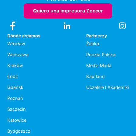
Quiero una impresora Zeccer
Dónde estamos
Partnerzy
Wrocław
Żabka
Warszawa
Poczta Polska
Kraków
Media Markt
Łódź
Kaufland
Gdańsk
Uczelnie I Akademiki
Poznań
Szczecin
Katowice
Bydgoszcz