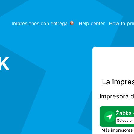
Impresiones con entrega
Help center
How to pri
K
La impre
Impresora d
Seleccion