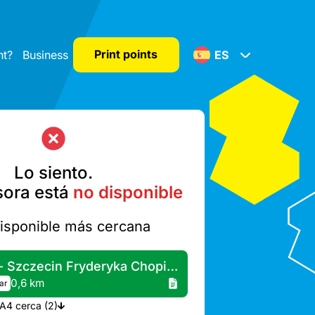
Print points
nt?
Business
ES
Lo siento.
sora está
no disponible
isponible más cercana
Żabka - Szczecin Fryderyka Chopina 22
0,6 km
ar
Más impresoras A4 cerca (2)