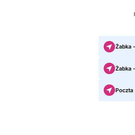
Żabka 
Żabka -
Poczta