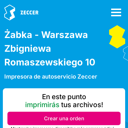
Żabka - Warszawa
Zbigniewa
Romaszewskiego 10
Impresora de autoservicio Zeccer
En este punto
imprimirás
tus archivos!
Crear una orden