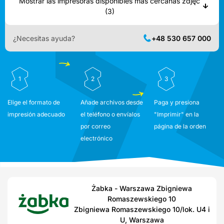
Mostrar las impresoras disponibles más cercanas zdjęć
(3)
¿Necesitas ayuda?
+48 530 657 000
1
2
3
Elige el formato de
Añade archivos desde
Paga y presiona
impresión adecuado
el teléfono o envíalos
"Imprimir" en la
por correo
página de la orden
electrónico
Żabka - Warszawa Zbigniewa
Romaszewskiego 10
Zbigniewa Romaszewskiego 10/lok. U4 i
U, Warszawa