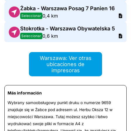
Żabka - Warszawa Posag 7 Panien 16
0,4 km
Seleccionar
Stokrotka - Warszawa Obywatelska 5
0,6 km
Seleccionar
Warszawa: Ver otras
ubicaciones de
impresoras
Más información
Wybrany samoobsługowy punkt druku o numerze 9659
znajduje się w Żabce pod adresem ul. Herbu Oksza 12 w
miejscowości Warszawa. Tutaj możesz szybko i łatwo
wydrukować swoje pliki w formacie A4 z
telefonu/tabletu/komputera. Upewnij się, że znajdujesz się