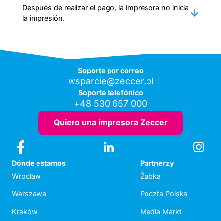
Después de realizar el pago, la impresora no inicia
la impresión.
Soporte por correo
wsparcie@zeccer.pl
Soporte telefónico
+48 530 657 000
Quiero una impresora Zeccer
Dónde estamos
Partnerzy
Wrocław
Żabka
Warszawa
Poczta Polska
Kraków
Media Markt