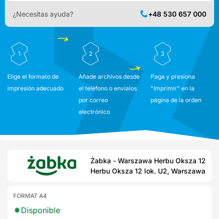
¿Necesitas ayuda?
+48 530 657 000
1
2
3
Elige el formato de
Añade archivos desde
Paga y presiona
impresión adecuado
el teléfono o envíalos
"Imprimir" en la
por correo
página de la orden
electrónico
Żabka - Warszawa Herbu Oksza 12
Herbu Oksza 12 lok. U2, Warszawa
FORMAT A4
Disponible