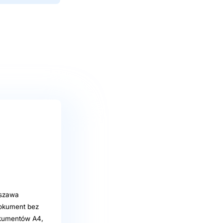
rszawa
dokument bez
okumentów A4,