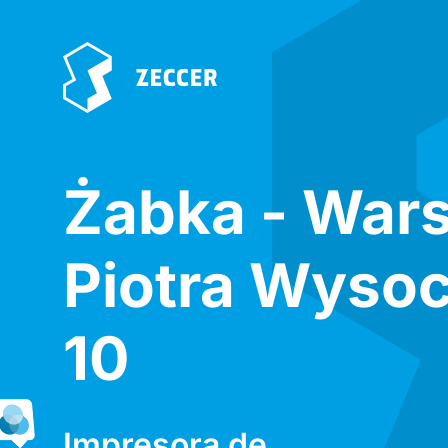
Żabka - War
Piotra Wyso
10
Impresora de