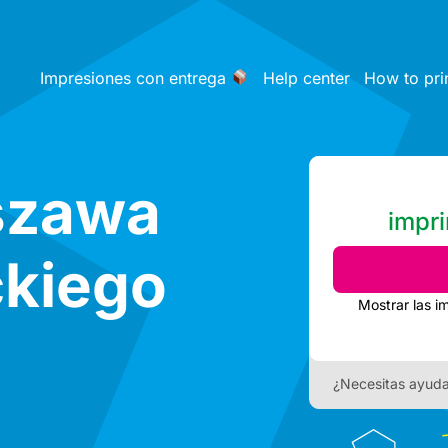
Impresiones con entrega
Help center
How to pri
szawa
impri
ckiego
Mostrar las i
¿Necesitas ayud