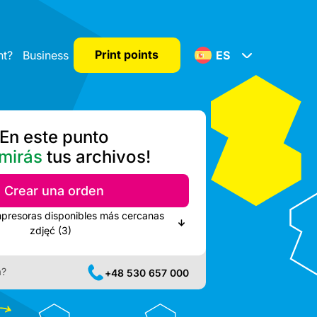
Print points
nt?
Business
ES
En este punto
mirás
tus archivos!
Crear una orden
mpresoras disponibles más cercanas
zdjęć (3)
a?
+48 530 657 000