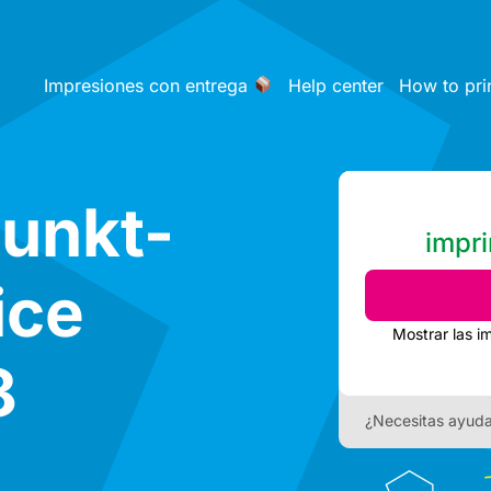
Impresiones con entrega
Help center
How to pri
unkt-
impri
ice
Mostrar las i
8
¿Necesitas ayud