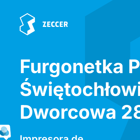
Furgonetka P
Świętochłow
Dworcowa 2
Impresora de