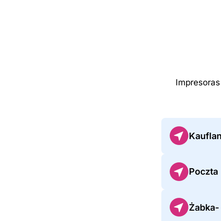
Impresoras
Kauflan
Poczta
Żabka-