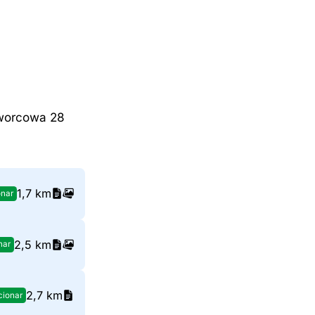
Dworcowa 28
1,7 km
onar
2,5 km
nar
2,7 km
cionar