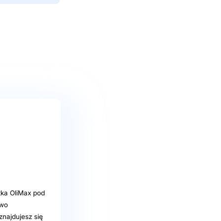
ka OliMax pod
two
znajdujesz się