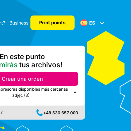
Print points
nt?
Business
ES
En este punto
mirás
tus archivos!
Crear una orden
mpresoras disponibles más cercanas
zdjęć (3)
a?
+48 530 657 000