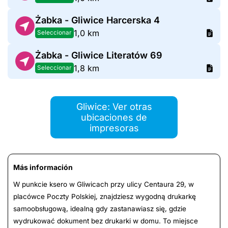
Żabka - Gliwice Harcerska 4
1,0 km
Seleccionar
Żabka - Gliwice Literatów 69
1,8 km
Seleccionar
Gliwice: Ver otras
ubicaciones de
impresoras
Más información
W punkcie ksero w Gliwicach przy ulicy Centaura 29, w
placówce Poczty Polskiej, znajdziesz wygodną drukarkę
samoobsługową, idealną gdy zastanawiasz się, gdzie
wydrukować dokument bez drukarki w domu. To miejsce