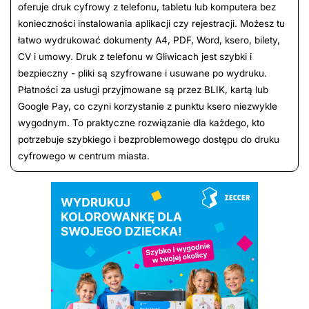
oferuje druk cyfrowy z telefonu, tabletu lub komputera bez
konieczności instalowania aplikacji czy rejestracji. Możesz tu
łatwo wydrukować dokumenty A4, PDF, Word, ksero, bilety,
CV i umowy. Druk z telefonu w Gliwicach jest szybki i
bezpieczny - pliki są szyfrowane i usuwane po wydruku.
Płatności za usługi przyjmowane są przez BLIK, kartą lub
Google Pay, co czyni korzystanie z punktu ksero niezwykle
wygodnym. To praktyczne rozwiązanie dla każdego, kto
potrzebuje szybkiego i bezproblemowego dostępu do druku
cyfrowego w centrum miasta.