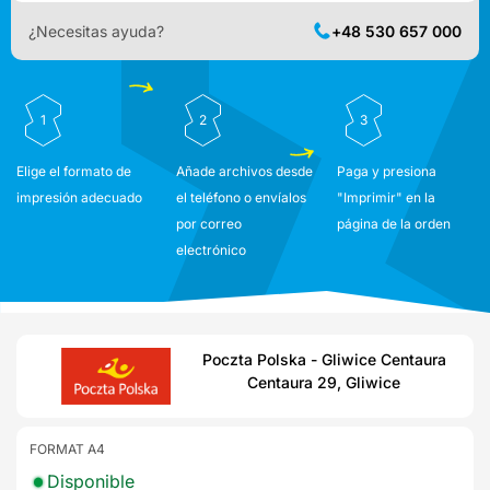
¿Necesitas ayuda?
+48 530 657 000
1
2
3
Elige el formato de
Añade archivos desde
Paga y presiona
impresión adecuado
el teléfono o envíalos
"Imprimir" en la
por correo
página de la orden
electrónico
Poczta Polska - Gliwice Centaura
Centaura 29, Gliwice
FORMAT A4
Disponible