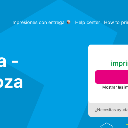
Impresiones con entrega
Help center
How to pri
a -
impri
oza
Mostrar las i
¿Necesitas ayud