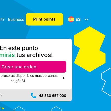
Print points
nt?
Business
ES
En este punto
mirás
tus archivos!
Crear una orden
mpresoras disponibles más cercanas
zdjęć (3)
a?
+48 530 657 000