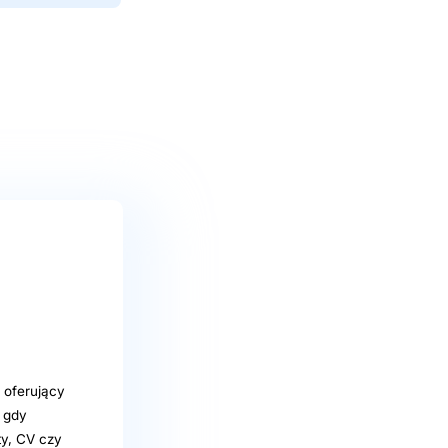
 oferujący
, gdy
ty, CV czy