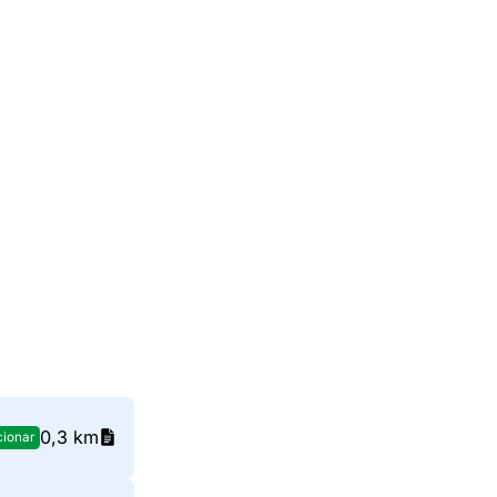
0,3 km
cionar