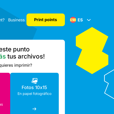
Print points
nt?
Business
ES
este punto
ás
tus archivos!
quieres imprimir?
Fotos 10x15
En papel fotográfico
as