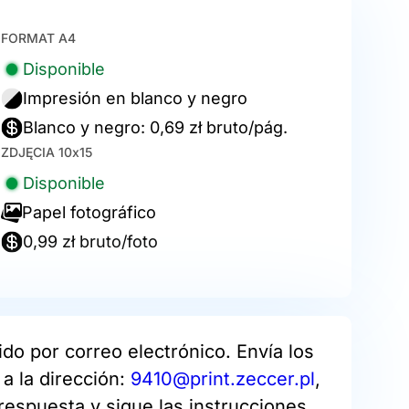
FORMAT A4
Disponible
Impresión en blanco y negro
Blanco y negro: 0,69 zł bruto/pág.
ZDJĘCIA 10x15
Disponible
Papel fotográfico
0,99 zł bruto/foto
do por correo electrónico. Envía los
a la dirección:
9410@print.zeccer.pl
,
respuesta y sigue las instrucciones.