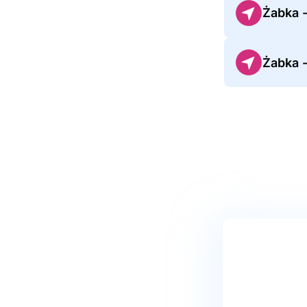
Żabka 
Żabka 