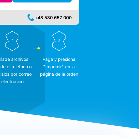
+48 530 657 000
2
3
ñade archivos
Paga y presiona
de el teléfono o
"Imprimir" en la
íalos por correo
página de la orden
electrónico