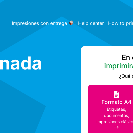
Impresiones con entrega
Help center
How to pri
enada
En 
imprimir
¿Qué 
Formato A4
Etiquetas,
documentos,
impresiones clásic