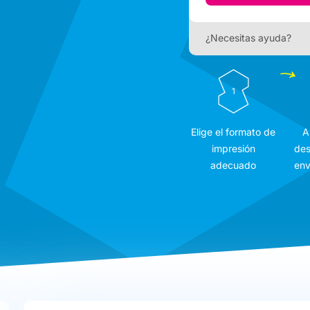
¿Necesitas ayuda?
1
Elige el formato de
A
impresión
des
adecuado
env