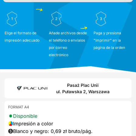
1
2
3
Elige el formato de
Añade archivos desde
Paga y presiona
impresión adecuado
el teléfono o envíalos
"Imprimir" en la
por correo
página de la orden
electrónico
Pasaż Plac Unii
ul. Puławska 2, Warszawa
FORMAT A4
Disponible
Impresión a color
Blanco y negro: 0,69 zł bruto/pág.