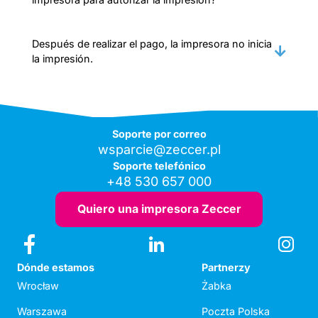
Después de realizar el pago, la impresora no inicia
la impresión.
Soporte por correo
wsparcie@zeccer.pl
Soporte telefónico
+48 530 657 000
Quiero una impresora Zeccer
Dónde estamos
Partnerzy
Wrocław
Żabka
Warszawa
Poczta Polska