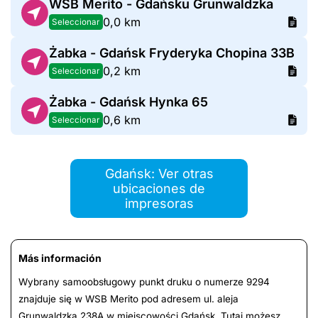
WSB Merito - Gdańsku Grunwaldzka
0,0 km
Seleccionar
Żabka - Gdańsk Fryderyka Chopina 33B
0,2 km
Seleccionar
Żabka - Gdańsk Hynka 65
0,6 km
Seleccionar
Gdańsk: Ver otras
ubicaciones de
impresoras
Más información
Wybrany samoobsługowy punkt druku o numerze 9294
znajduje się w WSB Merito pod adresem ul. aleja
Grunwaldzka 238A w miejscowości Gdańsk. Tutaj możesz