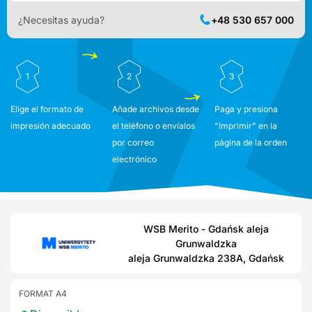
¿Necesitas ayuda?
+48 530 657 000
1
2
3
Elige el formato de
Añade archivos desde
Paga y presiona
impresión adecuado
el teléfono o envíalos
"Imprimir" en la
por correo
página de la orden
electrónico
WSB Merito - Gdańsk aleja
Grunwaldzka
aleja Grunwaldzka 238A, Gdańsk
FORMAT A4