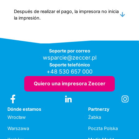
Después de realizar el pago, la impresora no inicia
la impresión.
Soporte por correo
wsparcie@zeccer.pl
Soporte telefónico
+48 530 657 000
Quiero una impresora Zeccer
Dónde estamos
Partnerzy
Wrocław
Żabka
Warszawa
Poczta Polska