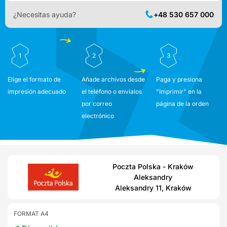
¿Necesitas ayuda?
+48 530 657 000
1
2
3
Elige el formato de
Añade archivos desde
Paga y presiona
impresión adecuado
el teléfono o envíalos
"Imprimir" en la
por correo
página de la orden
electrónico
Poczta Polska - Kraków
Aleksandry
Aleksandry 11, Kraków
FORMAT A4