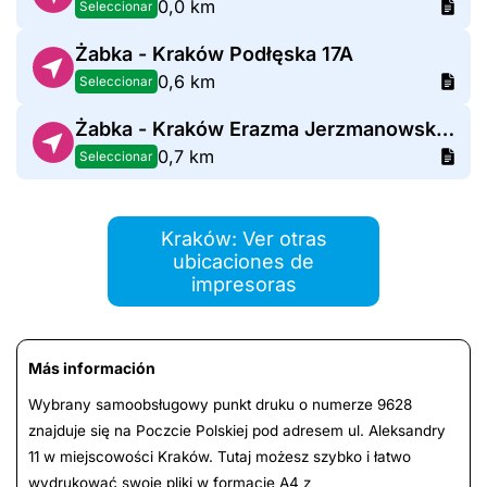
0,0 km
Seleccionar
Żabka - Kraków Podłęska 17A
0,6 km
Seleccionar
Żabka - Kraków Erazma Jerzmanowskiego 37
0,7 km
Seleccionar
Kraków: Ver otras
ubicaciones de
impresoras
Más información
Wybrany samoobsługowy punkt druku o numerze 9628
znajduje się na Poczcie Polskiej pod adresem ul. Aleksandry
11 w miejscowości Kraków. Tutaj możesz szybko i łatwo
wydrukować swoje pliki w formacie A4 z