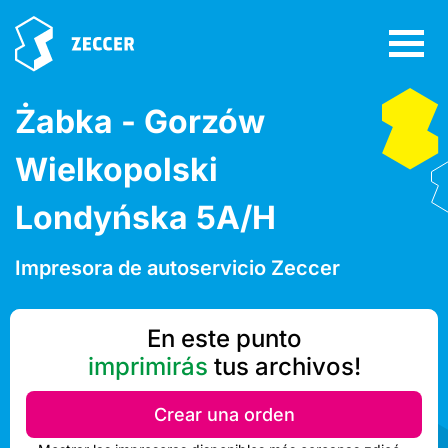
Żabka - Gorzów
Wielkopolski
Londyńska 5A/H
Impresora de autoservicio Zeccer
En este punto
imprimirás
tus archivos!
Crear una orden