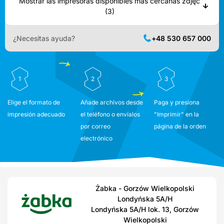
Mostrar las impresoras disponibles más cercanas zdjęć
(3)
¿Necesitas ayuda?
+48 530 657 000
1
2
3
Elige el formato de
Añade archivos desde
Paga y presiona
impresión adecuado
el teléfono o envíalos
"Imprimir" en la
por correo
página de la orden
electrónico
Żabka - Gorzów Wielkopolski
Londyńska 5A/H
Londyńska 5A/H lok. 13, Gorzów
Wielkopolski