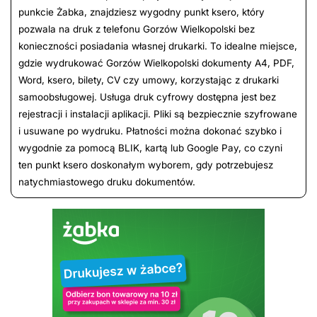
punkcie Żabka, znajdziesz wygodny punkt ksero, który
pozwala na druk z telefonu Gorzów Wielkopolski bez
konieczności posiadania własnej drukarki. To idealne miejsce,
gdzie wydrukować Gorzów Wielkopolski dokumenty A4, PDF,
Word, ksero, bilety, CV czy umowy, korzystając z drukarki
samoobsługowej. Usługa druk cyfrowy dostępna jest bez
rejestracji i instalacji aplikacji. Pliki są bezpiecznie szyfrowane
i usuwane po wydruku. Płatności można dokonać szybko i
wygodnie za pomocą BLIK, kartą lub Google Pay, co czyni
ten punkt ksero doskonałym wyborem, gdy potrzebujesz
natychmiastowego druku dokumentów.