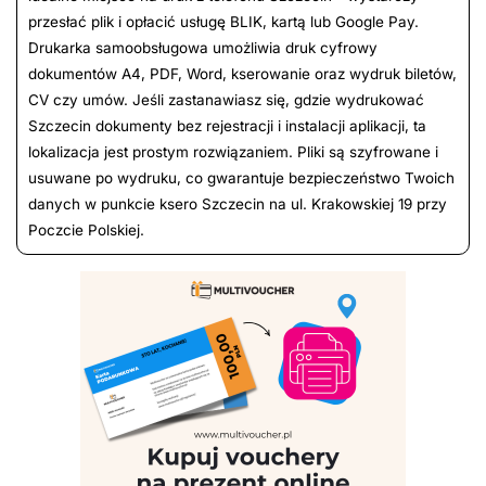
przesłać plik i opłacić usługę BLIK, kartą lub Google Pay.
Drukarka samoobsługowa umożliwia druk cyfrowy
dokumentów A4, PDF, Word, kserowanie oraz wydruk biletów,
CV czy umów. Jeśli zastanawiasz się, gdzie wydrukować
Szczecin dokumenty bez rejestracji i instalacji aplikacji, ta
lokalizacja jest prostym rozwiązaniem. Pliki są szyfrowane i
usuwane po wydruku, co gwarantuje bezpieczeństwo Twoich
danych w punkcie ksero Szczecin na ul. Krakowskiej 19 przy
Poczcie Polskiej.