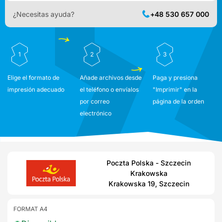
¿Necesitas ayuda?
+48 530 657 000
1
2
3
Elige el formato de
Añade archivos desde
Paga y presiona
impresión adecuado
el teléfono o envíalos
"Imprimir" en la
por correo
página de la orden
electrónico
Poczta Polska - Szczecin
Krakowska
Krakowska 19, Szczecin
FORMAT A4