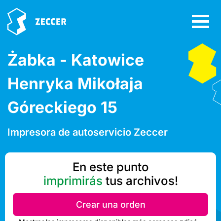
Żabka - Katowice
Henryka Mikołaja
Góreckiego 15
Impresora de autoservicio Zeccer
En este punto
imprimirás
tus archivos!
Crear una orden