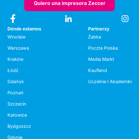
Quiero una impresora Zeccer
Dónde estamos
Partnerzy
Wrocław
Żabka
Warszawa
Poczta Polska
Kraków
Media Markt
Łódź
Kaufland
Gdańsk
Uczelnie I Akademiki
Poznań
Szczecin
Katowice
Bydgoszcz
Gdynia