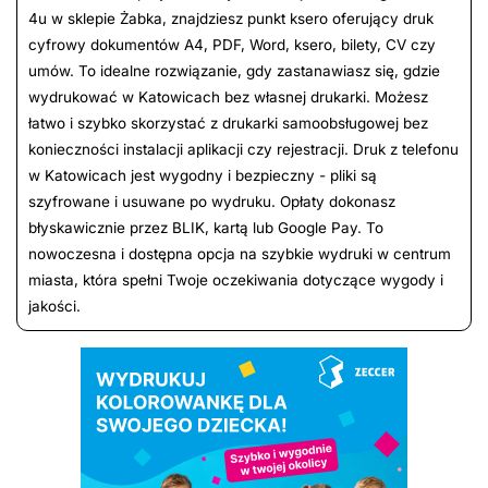
4u w sklepie Żabka, znajdziesz punkt ksero oferujący druk
cyfrowy dokumentów A4, PDF, Word, ksero, bilety, CV czy
umów. To idealne rozwiązanie, gdy zastanawiasz się, gdzie
wydrukować w Katowicach bez własnej drukarki. Możesz
łatwo i szybko skorzystać z drukarki samoobsługowej bez
konieczności instalacji aplikacji czy rejestracji. Druk z telefonu
w Katowicach jest wygodny i bezpieczny - pliki są
szyfrowane i usuwane po wydruku. Opłaty dokonasz
błyskawicznie przez BLIK, kartą lub Google Pay. To
nowoczesna i dostępna opcja na szybkie wydruki w centrum
miasta, która spełni Twoje oczekiwania dotyczące wygody i
jakości.