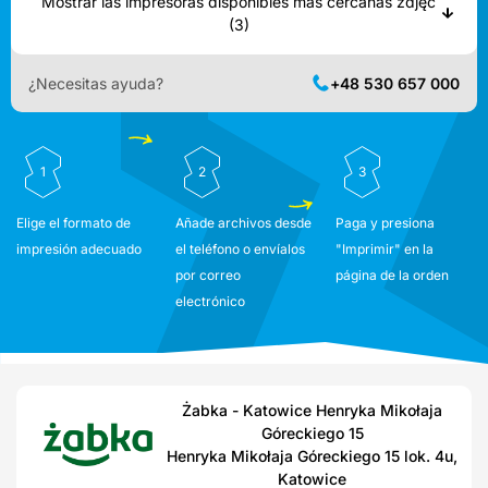
Mostrar las impresoras disponibles más cercanas zdjęć
(3)
¿Necesitas ayuda?
+48 530 657 000
1
2
3
Elige el formato de
Añade archivos desde
Paga y presiona
impresión adecuado
el teléfono o envíalos
"Imprimir" en la
por correo
página de la orden
electrónico
Żabka - Katowice Henryka Mikołaja
Góreckiego 15
Henryka Mikołaja Góreckiego 15 lok. 4u,
Katowice