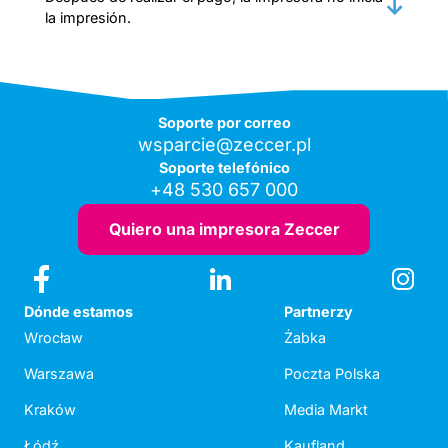
la impresión.
Soporte por correo
wsparcie@zeccer.pl
Soporte telefónico
+48 530 657 000
Quiero una impresora Zeccer
Dónde estamos
Partnerzy
Wrocław
Żabka
Warszawa
Poczta Polska
Kraków
Media Markt
Łódź
Kaufland