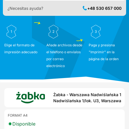
¿Necesitas ayuda?
+48 530 657 000
1
2
3
Elige el formato de
Añade archivos desde
Paga y presiona
impresión adecuado
el teléfono o envíalos
"Imprimir" en la
por correo
página de la orden
electrónico
Żabka - Warszawa Nadwiślańska 1
Nadwiślańska 1/lok. U3, Warszawa
FORMAT A4
Disponible