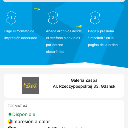
1
2
3
Elige el formato de
Añade archivos desde
Paga y presiona
impresión adecuado
el teléfono o envíalos
"Imprimir" en la
por correo
página de la orden
electrónico
Galeria Zaspa
Al. Rzeczypospolitej 33, Gdańsk
FORMAT A4
Disponible
Impresión a color