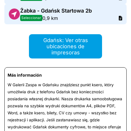
Żabka - Gdańsk Startowa 2b
0,9 km
Seleccionar
Gdańsk: Ver otras
ubicaciones de
impresoras
Más información
W Galerii Zaspa w Gdańsku znajdziesz punkt ksero, który
umożliwia druk z telefonu Gdańsk bez konieczności
posiadania własnej drukarki. Nasza drukarka samoobsługowa
pozwala na szybkie wydruki dokumentów A4, plików PDF,
Word, a także ksero, bilety, CV czy umowy - wszystko bez
rejestracji i aplikacji. Jeśli zastanawiasz się, gdzie
wydrukować Gdańsk dokumenty cyfrowe, to miejsce oferuje