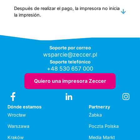
Después de realizar el pago, la impresora no inicia
la impresión.
Soporte por correo
wsparcie@zeccer.pl
Soporte telefónico
+48 530 657 000
Quiero una impresora Zeccer
Dónde estamos
Partnerzy
Wrocław
Żabka
Warszawa
Poczta Polska
Kraków
Media Markt