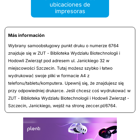
ubicaciones de
impresoras
Más información
Wybrany samoobsługowy punkt druku o numerze 6764
znajduje się w ZUT - Biblioteka Wydziału Biotechnologii i
Hodowli Zwierząt pod adresem ul. Janickiego 32 w
miejscowości Szczecin. Tutaj możesz szybko i łatwo
wydrukować swoje pliki w formacie A4 z
telefonu/tabletu/komputera. Upewnij się, że znajdujesz się
przy odpowiedniej drukarce. Jeśli chcesz coś wydrukować w
ZUT - Biblioteka Wydziału Biotechnologii i Hodowli Zwierząt -
Szczecin, Janickiego, wejdź na stronę zeccer.pl/6764.