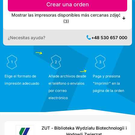
Crear una orden
Mostrar las impresoras disponibles más cercanas zdjęć
(3)
¿Necesitas ayuda?
+48 530 657 000
1
2
3
Elige el formato de
Añade archivos desde
Paga y presiona
impresión adecuado
el teléfono o envíalos
"Imprimir" en la
por correo
página de la orden
electrónico
ZUT - Biblioteka Wydziału Biotechnologii i
Hodowli Zwierząt