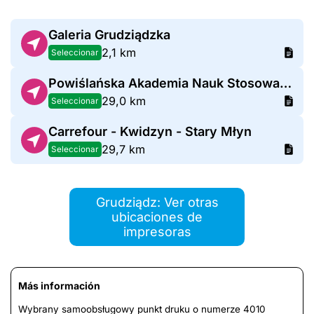
Galeria Grudziądzka
2,1 km
Seleccionar
Powiślańska Akademia Nauk Stosowanych w Kwidzynie
29,0 km
Seleccionar
Carrefour - Kwidzyn - Stary Młyn
29,7 km
Seleccionar
Grudziądz: Ver otras
ubicaciones de
impresoras
Más información
Wybrany samoobsługowy punkt druku o numerze 4010