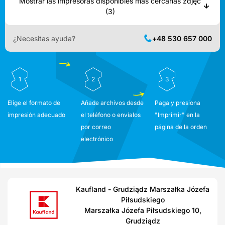
Mostrar las impresoras disponibles más cercanas zdjęć
(3)
¿Necesitas ayuda?
+48 530 657 000
1
2
3
Elige el formato de
Añade archivos desde
Paga y presiona
impresión adecuado
el teléfono o envíalos
"Imprimir" en la
por correo
página de la orden
electrónico
Kaufland - Grudziądz Marszałka Józefa
Piłsudskiego
Marszałka Józefa Piłsudskiego 10,
Grudziądz