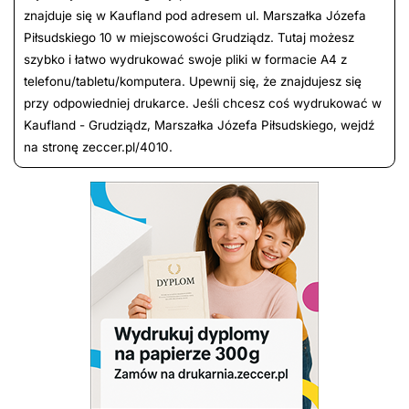
znajduje się w Kaufland pod adresem ul. Marszałka Józefa
Piłsudskiego 10 w miejscowości Grudziądz. Tutaj możesz
szybko i łatwo wydrukować swoje pliki w formacie A4 z
telefonu/tabletu/komputera. Upewnij się, że znajdujesz się
przy odpowiedniej drukarce. Jeśli chcesz coś wydrukować w
Kaufland - Grudziądz, Marszałka Józefa Piłsudskiego, wejdź
na stronę zeccer.pl/4010.