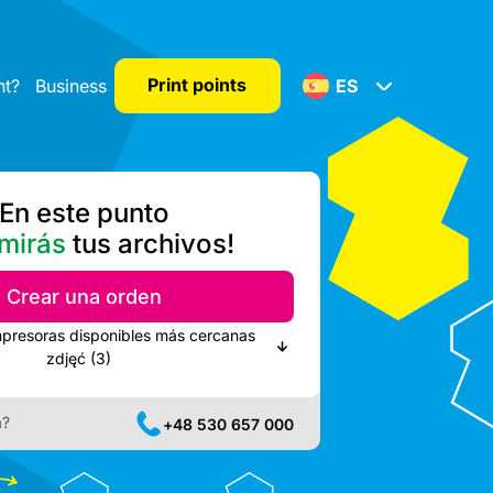
Print points
nt?
Business
ES
En este punto
mirás
tus archivos!
Crear una orden
mpresoras disponibles más cercanas
zdjęć (3)
a?
+48 530 657 000