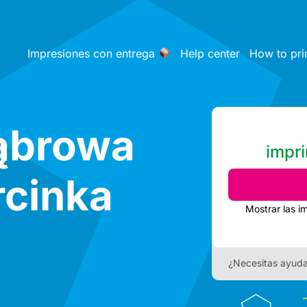
Impresiones con entrega
Help center
How to pri
Dąbrowa
impri
rcinka
Mostrar las i
¿Necesitas ayud