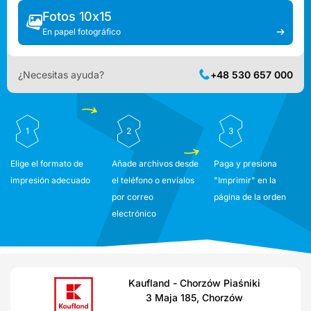
Fotos 10x15
En papel fotográfico
¿Necesitas ayuda?
+48 530 657 000
1
2
3
Elige el formato de
Añade archivos desde
Paga y presiona
impresión adecuado
el teléfono o envíalos
"Imprimir" en la
por correo
página de la orden
electrónico
Kaufland - Chorzów Piaśniki
3 Maja 185, Chorzów