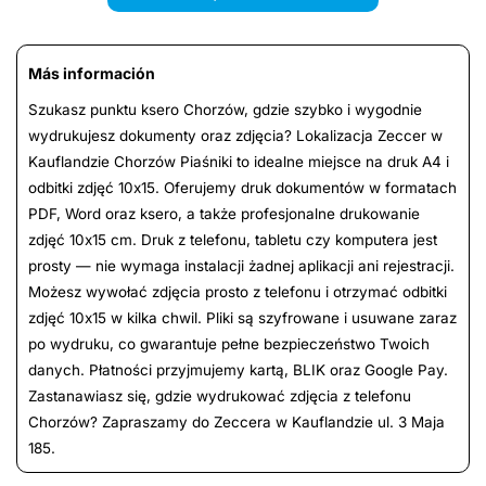
Más información
Szukasz punktu ksero Chorzów, gdzie szybko i wygodnie
wydrukujesz dokumenty oraz zdjęcia? Lokalizacja Zeccer w
Kauflandzie Chorzów Piaśniki to idealne miejsce na druk A4 i
odbitki zdjęć 10x15. Oferujemy druk dokumentów w formatach
PDF, Word oraz ksero, a także profesjonalne drukowanie
zdjęć 10x15 cm. Druk z telefonu, tabletu czy komputera jest
prosty — nie wymaga instalacji żadnej aplikacji ani rejestracji.
Możesz wywołać zdjęcia prosto z telefonu i otrzymać odbitki
zdjęć 10x15 w kilka chwil. Pliki są szyfrowane i usuwane zaraz
po wydruku, co gwarantuje pełne bezpieczeństwo Twoich
danych. Płatności przyjmujemy kartą, BLIK oraz Google Pay.
Zastanawiasz się, gdzie wydrukować zdjęcia z telefonu
Chorzów? Zapraszamy do Zeccera w Kauflandzie ul. 3 Maja
185.