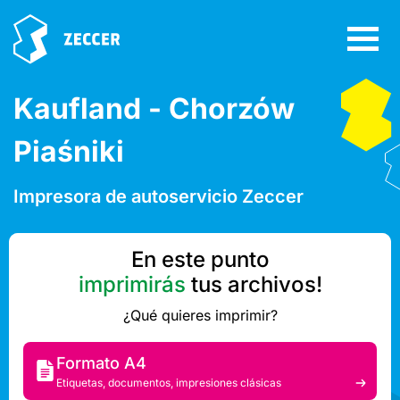
Kaufland - Chorzów
Piaśniki
Impresora de autoservicio Zeccer
En este punto
imprimirás
tus archivos!
¿Qué quieres imprimir?
Formato A4
Etiquetas, documentos, impresiones clásicas