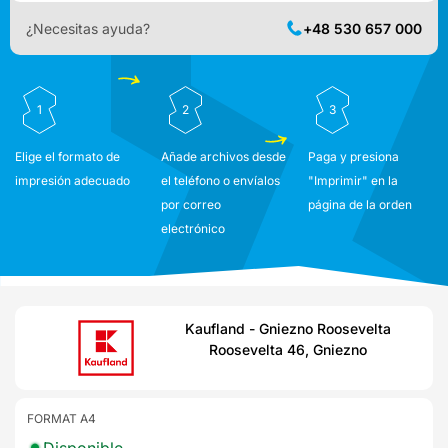
¿Necesitas ayuda?
+48 530 657 000
1
2
3
Elige el formato de
Añade archivos desde
Paga y presiona
impresión adecuado
el teléfono o envíalos
"Imprimir" en la
por correo
página de la orden
electrónico
Kaufland - Gniezno Roosevelta
Roosevelta 46, Gniezno
FORMAT A4
Disponible