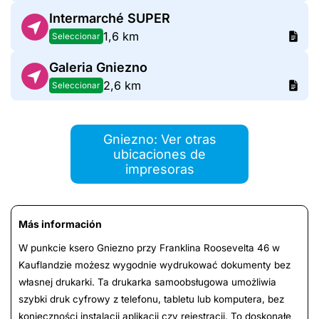
Intermarché SUPER
1,6 km
Seleccionar
Galeria Gniezno
2,6 km
Seleccionar
Gniezno: Ver otras
ubicaciones de
impresoras
Más información
W punkcie ksero Gniezno przy Franklina Roosevelta 46 w
Kauflandzie możesz wygodnie wydrukować dokumenty bez
własnej drukarki. Ta drukarka samoobsługowa umożliwia
szybki druk cyfrowy z telefonu, tabletu lub komputera, bez
konieczności instalacji aplikacji czy rejestracji. To doskonałe