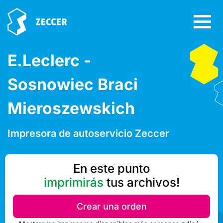
E.Leclerc -
Sosnowiec Braci
Mieroszewskich
Impresora de autoservicio Zeccer
En este punto
imprimirás
tus archivos!
Crear una orden