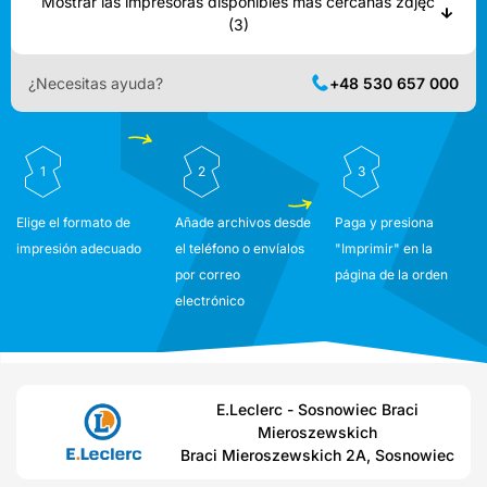
Mostrar las impresoras disponibles más cercanas zdjęć
(3)
¿Necesitas ayuda?
+48 530 657 000
1
2
3
Elige el formato de
Añade archivos desde
Paga y presiona
impresión adecuado
el teléfono o envíalos
"Imprimir" en la
por correo
página de la orden
electrónico
E.Leclerc - Sosnowiec Braci
Mieroszewskich
Braci Mieroszewskich 2A, Sosnowiec