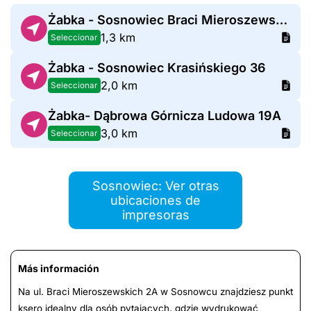
Żabka - Sosnowiec Braci Mieroszewskich 57D
1,3 km
Seleccionar
Żabka - Sosnowiec Krasińskiego 36
2,0 km
Seleccionar
Żabka- Dąbrowa Górnicza Ludowa 19A
3,0 km
Seleccionar
Sosnowiec: Ver otras
ubicaciones de
impresoras
Más información
Na ul. Braci Mieroszewskich 2A w Sosnowcu znajdziesz punkt
ksero idealny dla osób pytających, gdzie wydrukować