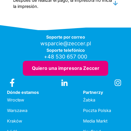
Después de realizar el pago, la impresora no inicia
la impresión.
Soporte por correo
wsparcie@zeccer.pl
Soporte telefónico
+48 530 657 000
Quiero una impresora Zeccer
Dónde estamos
Partnerzy
Wrocław
Żabka
Warszawa
Poczta Polska
Kraków
Media Markt