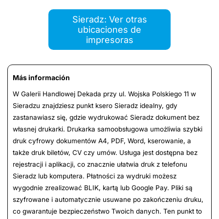
Sieradz: Ver otras
ubicaciones de
impresoras
Más información
W Galerii Handlowej Dekada przy ul. Wojska Polskiego 11 w
Sieradzu znajdziesz punkt ksero Sieradz idealny, gdy
zastanawiasz się, gdzie wydrukować Sieradz dokument bez
własnej drukarki. Drukarka samoobsługowa umożliwia szybki
druk cyfrowy dokumentów A4, PDF, Word, kserowanie, a
także druk biletów, CV czy umów. Usługa jest dostępna bez
rejestracji i aplikacji, co znacznie ułatwia druk z telefonu
Sieradz lub komputera. Płatności za wydruki możesz
wygodnie zrealizować BLIK, kartą lub Google Pay. Pliki są
szyfrowane i automatycznie usuwane po zakończeniu druku,
co gwarantuje bezpieczeństwo Twoich danych. Ten punkt to