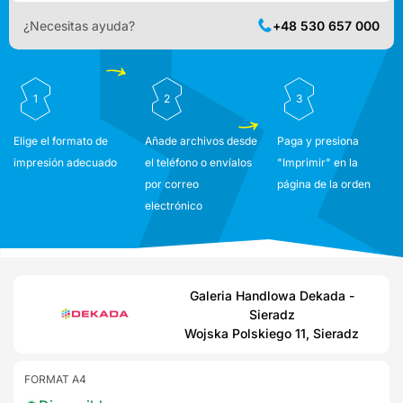
¿Necesitas ayuda?
+48 530 657 000
1
2
3
Elige el formato de
Añade archivos desde
Paga y presiona
impresión adecuado
el teléfono o envíalos
"Imprimir" en la
por correo
página de la orden
electrónico
Galeria Handlowa Dekada -
Sieradz
Wojska Polskiego 11, Sieradz
FORMAT A4