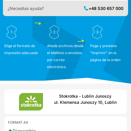
¿Necesitas ayuda?
+48 530 657 000
1
2
3
Elige el formato de
Añade archivos desde
Paga y presiona
impresión adecuado
el teléfono o envíalos
"Imprimir" en la
por correo
página de la orden
electrónico
Stokrotka - Lublin Junoszy
ul. Klemensa Junoszy 10, Lublin
FORMAT A4
Disponible