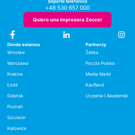
Soporte telefónico
+48 530 657 000
Quiero una impresora Zeccer
Dónde estamos
Partnerzy
Wrocław
Żabka
Warszawa
Poczta Polska
Kraków
Media Markt
Łódź
Kaufland
Gdańsk
Uczelnie I Akademiki
Poznań
Szczecin
Katowice