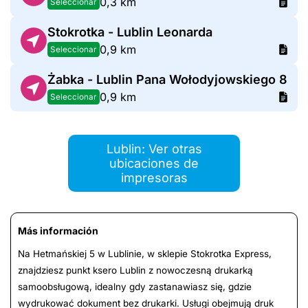
0,3 km
Seleccionar
Stokrotka - Lublin Leonarda
0,9 km
Seleccionar
Żabka - Lublin Pana Wołodyjowskiego 8
0,9 km
Seleccionar
Lublin: Ver otras
ubicaciones de
impresoras
Más información
Na Hetmańskiej 5 w Lublinie, w sklepie Stokrotka Express,
znajdziesz punkt ksero Lublin z nowoczesną drukarką
samoobsługową, idealny gdy zastanawiasz się, gdzie
wydrukować dokument bez drukarki. Usługi obejmują druk