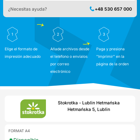
¿Necesitas ayuda?
+48 530 657 000
1
2
3
Elige el formato de
Añade archivos desde
Paga y presiona
impresión adecuado
el teléfono o envíalos
"Imprimir" en la
por correo
página de la orden
electrónico
Stokrotka - Lublin Hetmańska
Hetmańska 5, Lublin
FORMAT A4
Disponible