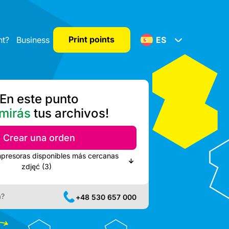
Print points
nt?
Business
ES
En este punto
mirás
tus archivos!
Crear una orden
mpresoras disponibles más cercanas
zdjęć (3)
a?
+48 530 657 000