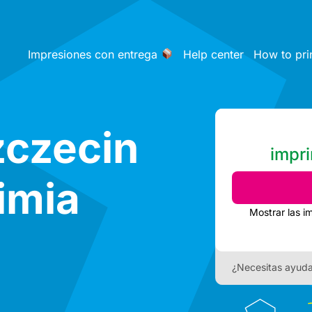
Impresiones con entrega
Help center
How to pri
zczecin
impri
imia
Mostrar las i
¿Necesitas ayud