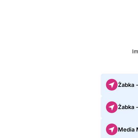
Im
Żabka 
Żabka 
Media M