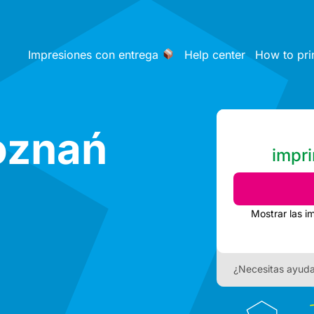
Impresiones con entrega
Help center
How to pri
oznań
impri
Mostrar las i
¿Necesitas ayud