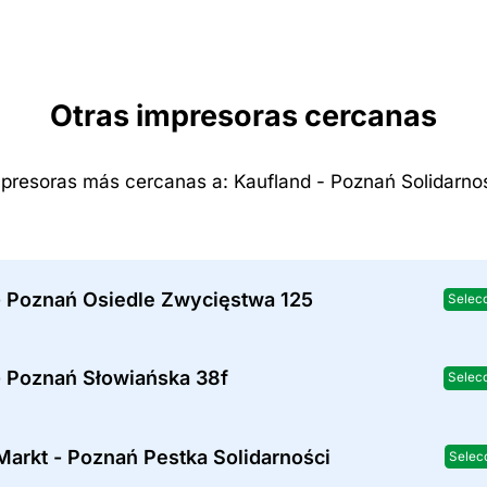
Otras impresoras cercanas
presoras más cercanas a: Kaufland - Poznań Solidarno
- Poznań Osiedle Zwycięstwa 125
Selec
- Poznań Słowiańska 38f
Selec
arkt - Poznań Pestka Solidarności
Selec