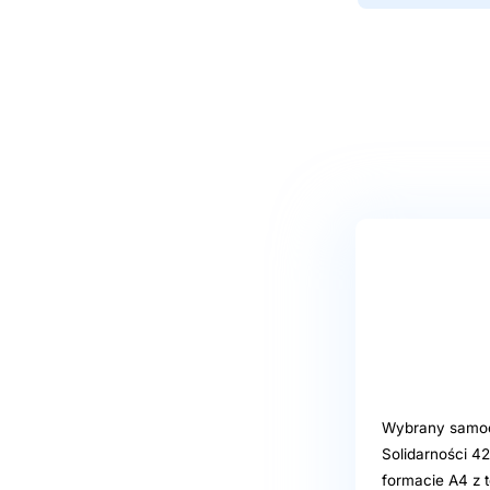
Wybrany samoo
Solidarności 4
formacie A4 z t