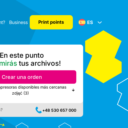
Print points
nt?
Business
ES
En este punto
mirás
tus archivos!
Crear una orden
mpresoras disponibles más cercanas
zdjęć (3)
a?
+48 530 657 000