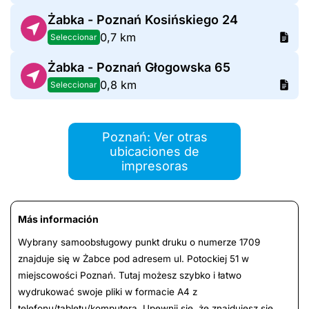
Żabka - Poznań Kosińskiego 24
0,7 km
Seleccionar
Żabka - Poznań Głogowska 65
0,8 km
Seleccionar
Poznań: Ver otras
ubicaciones de
impresoras
Más información
Wybrany samoobsługowy punkt druku o numerze 1709
znajduje się w Żabce pod adresem ul. Potockiej 51 w
miejscowości Poznań. Tutaj możesz szybko i łatwo
wydrukować swoje pliki w formacie A4 z
telefonu/tabletu/komputera. Upewnij się, że znajdujesz się