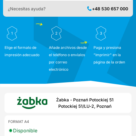
¿Necesitas ayuda?
+48 530 657 000
1
2
3
Elige el formato de
Añade archivos desde
Paga y presiona
impresión adecuado
el teléfono o envíalos
"Imprimir" en la
por correo
página de la orden
electrónico
Żabka - Poznań Potockiej 51
Potockiej 51/LU-2, Poznań
FORMAT A4
Disponible