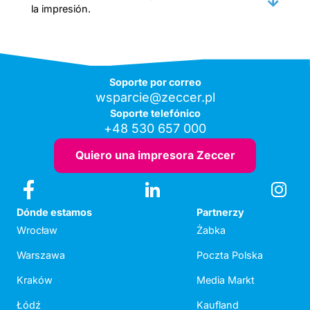
la impresión.
Soporte por correo
wsparcie@zeccer.pl
Soporte telefónico
+48 530 657 000
Quiero una impresora Zeccer
Dónde estamos
Partnerzy
Wrocław
Żabka
Warszawa
Poczta Polska
Kraków
Media Markt
Łódź
Kaufland