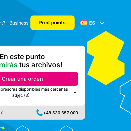
Print points
nt?
Business
ES
En este punto
mirás
tus archivos!
Crear una orden
mpresoras disponibles más cercanas
zdjęć (3)
a?
+48 530 657 000