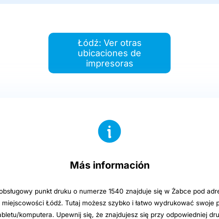
Łódź: Ver otras
ubicaciones de
impresoras
Más información
sługowy punkt druku o numerze 1540 znajduje się w Żabce pod adre
 w miejscowości Łódź. Tutaj możesz szybko i łatwo wydrukować swoje p
abletu/komputera. Upewnij się, że znajdujesz się przy odpowiedniej dru