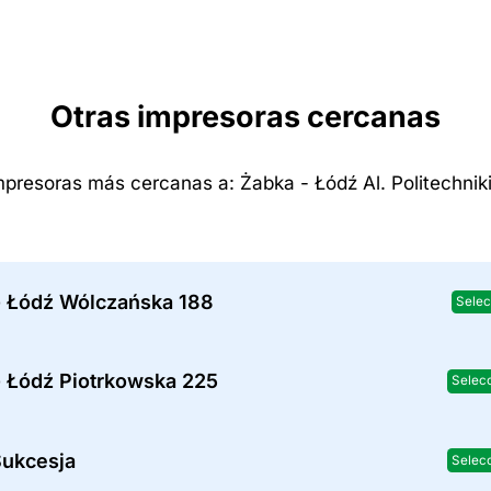
Otras impresoras cercanas
mpresoras más cercanas a: Żabka - Łódź Al. Politechniki
- Łódź Wólczańska 188
Selec
- Łódź Piotrkowska 225
Selec
ukcesja
Selec