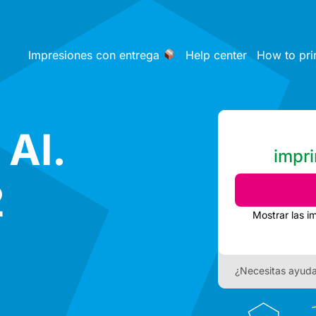
Impresiones con entrega
Help center
How to pri
 Al.
impri
2
Mostrar las i
¿Necesitas ayud