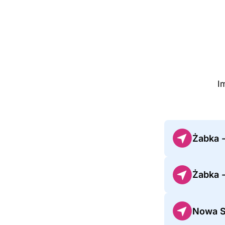
I
Żabka 
Żabka 
Nowa S