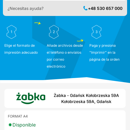
¿Necesitas ayuda?
+48 530 657 000
1
2
3
Elige el formato de
Añade archivos desde
Paga y presiona
impresión adecuado
el teléfono o envíalos
"Imprimir" en la
por correo
página de la orden
electrónico
Żabka - Gdańsk Kołobrzeska 59A
Kołobrzeska 59A, Gdańsk
FORMAT A4
Disponible