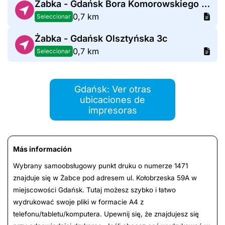
Żabka - Gdańsk Bora Komorowskiego 39
0,7 km
Seleccionar
Żabka - Gdańsk Olsztyńska 3c
0,7 km
Seleccionar
Gdańsk: Ver otras
ubicaciones de
impresoras
Más información
Wybrany samoobsługowy punkt druku o numerze 1471
znajduje się w Żabce pod adresem ul. Kołobrzeska 59A w
miejscowości Gdańsk. Tutaj możesz szybko i łatwo
wydrukować swoje pliki w formacie A4 z
telefonu/tabletu/komputera. Upewnij się, że znajdujesz się