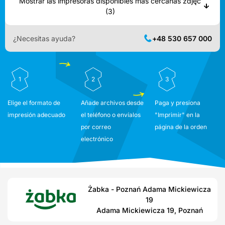
Mostrar las impresoras disponibles más cercanas zdjęć
(3)
¿Necesitas ayuda?
+48 530 657 000
1
2
3
Elige el formato de
Añade archivos desde
Paga y presiona
impresión adecuado
el teléfono o envíalos
"Imprimir" en la
por correo
página de la orden
electrónico
Żabka - Poznań Adama Mickiewicza
19
Adama Mickiewicza 19, Poznań