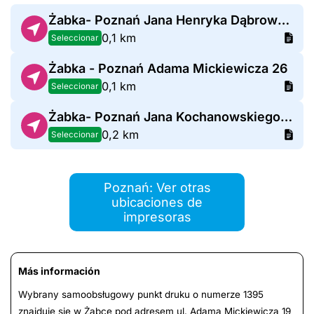
Żabka- Poznań Jana Henryka Dąbrowskiego 7
0,1 km
Seleccionar
Żabka - Poznań Adama Mickiewicza 26
0,1 km
Seleccionar
Żabka- Poznań Jana Kochanowskiego 17/2
0,2 km
Seleccionar
Poznań: Ver otras
ubicaciones de
impresoras
Más información
Wybrany samoobsługowy punkt druku o numerze 1395
znajduje się w Żabce pod adresem ul. Adama Mickiewicza 19