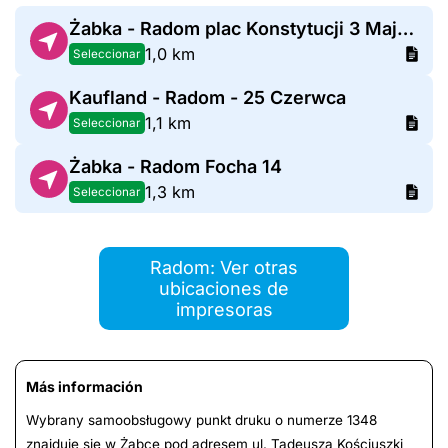
Żabka - Radom plac Konstytucji 3 Maja 8
1,0 km
Seleccionar
Kaufland - Radom - 25 Czerwca
1,1 km
Seleccionar
Żabka - Radom Focha 14
1,3 km
Seleccionar
Radom: Ver otras
ubicaciones de
impresoras
Más información
Wybrany samoobsługowy punkt druku o numerze 1348
znajduje się w Żabce pod adresem ul. Tadeusza Kościuszki