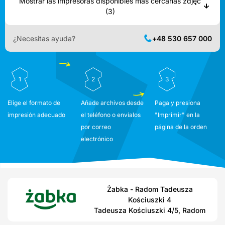
Mostrar las impresoras disponibles más cercanas zdjęć
(3)
¿Necesitas ayuda?
+48 530 657 000
1
2
3
Elige el formato de
Añade archivos desde
Paga y presiona
impresión adecuado
el teléfono o envíalos
"Imprimir" en la
por correo
página de la orden
electrónico
Żabka - Radom Tadeusza
Kościuszki 4
Tadeusza Kościuszki 4/5, Radom