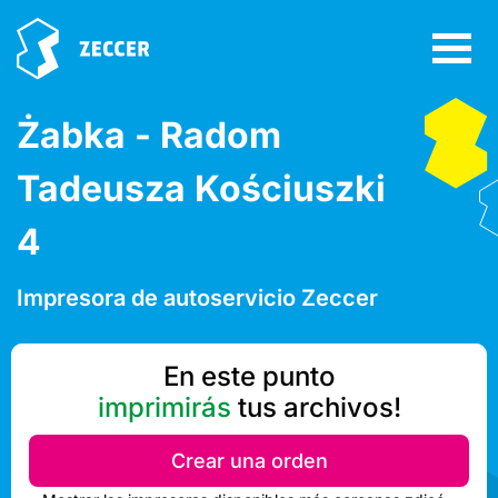
Żabka - Radom
Tadeusza Kościuszki
4
Impresora de autoservicio Zeccer
En este punto
imprimirás
tus archivos!
Crear una orden